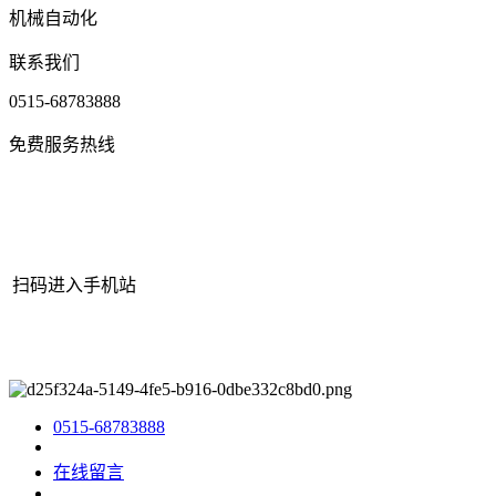
机械自动化
联系我们
0515-68783888
免费服务热线
扫码进入手机站
网站地图
|
|
XML
|
© 2022 Copyright
江苏J9直营集团官网机械有限
公司
All rights reserved.
0515-68783888
在线留言