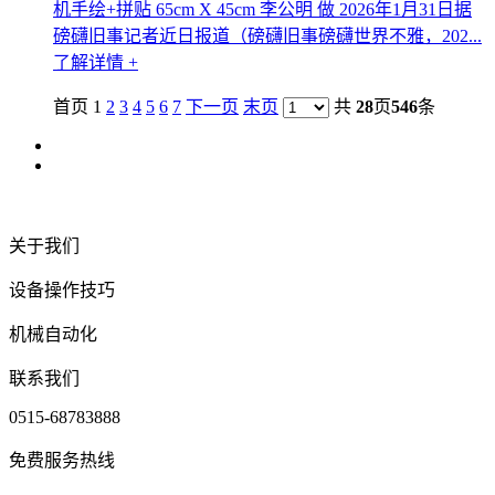
机手绘+拼贴 65cm X 45cm 李公明 做 2026年1月31日据
磅礴旧事记者近日报道（磅礴旧事磅礴世界不雅，202...
了解详情 +
首页 1
2
3
4
5
6
7
下一页
末页
共
28
页
546
条
关于我们
设备操作技巧
机械自动化
联系我们
0515-68783888
免费服务热线