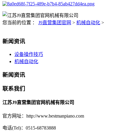
您当前的位置 ：
J9直营集团官网
>
机械自动化
>
新闻资讯
设备操作技巧
机械自动化
新闻资讯
联系我们
江苏J9直营集团官网机械有限公司
官方网址：http://www.bestmanpiano.com
电话(Tel)：0515-68783888