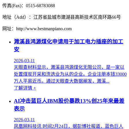
传真(Fax)：0515-68783088
地址（Add）：江苏省盐城市建湖县高新技术区南环路66号
网址：http://www.bestmanpiano.com
濉溪县鸿源煤化申请用于加工电力插座的加工
安
2026-03-11
天眼查材料显示，濉溪县鸿源煤化无限公司，是一家以
处置煤炭开采和洗选业为从的企业。企业注册本钱33000
万人平易近币。通过天眼查大数据阐发，濉溪...
了解详情 +
AI冲击蓝巨人IBM股价暴跌13%创25年来最差
表示
2026-03-11
凤凰网科技讯 时间2月24日，据彭博社报道，蓝色巨人