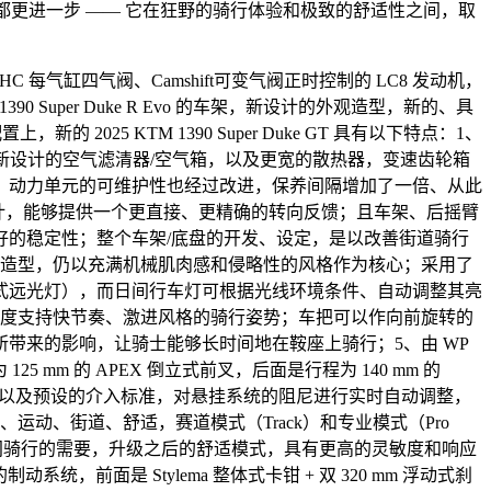
何时候都更进一步 —— 它在狂野的骑行体验和极致的舒适性之间，取
气缸、DOHC 每气缸四气阀、Camshift可变气阀正时控制的 LC8 发动机，
 1390 Super Duke R Evo 的车架，新设计的外观造型，新的、具
025 KTM 1390 Super Duke GT 具有以下特点：1、
新设计的空气滤清器/空气箱，以及更宽的散热器，变速齿轮箱
，动力单元的可维护性也经过改进，保养间隔增加了一倍、从此
低重心的设计，能够提供一个更直接、更精确的转向反馈；且车架、后摇臂
的稳定性；整个车架/底盘的开发、设定，是以改善街道骑行
观造型，仍以充满机械肌肉感和侵略性的风格作为核心；采用了
投影式远光灯），而日间行车灯可根据光线环境条件、自动调整其亮
曲度支持快节奏、激进风格的骑行姿势；车把可以作向前旋转的
带来的影响，让骑士能够长时间地在鞍座上骑行；5、由 WP
25 mm 的 APEX 倒立式前叉，后面是行程为 140 mm 的
传感器的数据、以及预设的介入标准，对悬挂系统的阻尼进行实时自动调整，
动、街道、舒适，赛道模式（Track）和专业模式（Pro
间骑行的需要，升级之后的舒适模式，具有更高的灵敏度和响应
前面是 Stylema 整体式卡钳 + 双 320 mm 浮动式刹