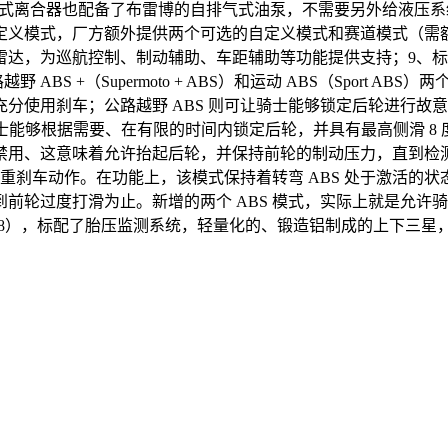
此外，油压式离合器也配备了布雷博的自排气式油泵，不需要另外给液
动）和全新的自定义模式，厂方额外提供两个可选的自定义模式和赛道
巡航控制、制动辅助、车距辅助等功能提供支持；9、标配了四个模式
越野 ABS +（Supermoto + ABS）和运动 ABS（Sport
使用刹车；公路越野 ABS 则可让骑士能够锁定后轮进行故意
骑士能够根据需要、在有限的时间内锁定后轮，并具有最高侧滑 8 
用、这意味着允许抬起后轮，并保持前轮的制动压力，直到检测到
的重刹车动作。在功能上，该模式保持着转弯 ABS 处于激活
轮过度打滑为止。新增的两个 ABS 模式，实际上就是允许骑士
88），标配了胎压监测系统，轻量化的、锻造铝制成的上下三星，834