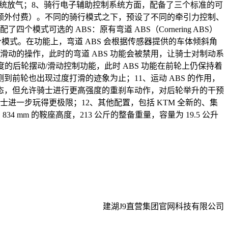
压系统放气；8、骑行电子辅助控制系统方面，配备了三个标准的可
模式（需额外付费）。不同的骑行模式之下，预设了不同的牵引力控制、
可选的 ABS：原有弯道 ABS（Cornering ABS）
 ABS）两个模式。在功能上，弯道 ABS 会根据传感器提供的车体倾斜角
滑动的操作，此时的弯道 ABS 功能会被禁用，让骑士对制动系
度的后轮摆动/滑动控制功能，此时 ABS 功能在前轮上仍保持着
前轮也出现过度打滑的迹象为止；11、运动 ABS 的作用，
的状态，但允许骑士进行更高强度的重刹车动作，对后轮举升的干预
进一步玩得更极限；12、其他配置，包括 KTM 全新的、集
 mm 的鞍座高度，213 公斤的整备重量，容量为 19.5 公升
建湖J9直营集团官网科技有限公司