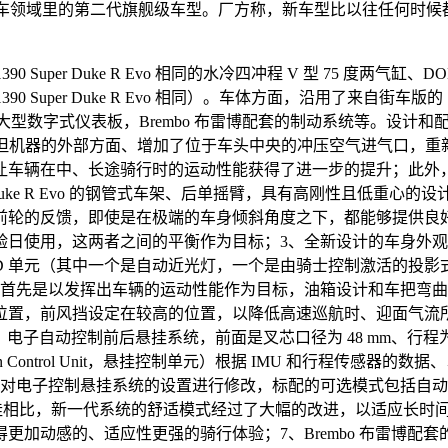
厂方在运动旅行车领域里的第二代旗舰级车型。厂方称，新车型比以往任
 1390 Super Duke R Evo 相同的水冷四冲程 V 型 75 度两
1390 Super Duke R Evo 相同）。车体方面，沿用了来自街车版的
式仪表板，Brembo 布雷博配套的制动系统等。设计和配置上，新的 2
，但机器的外部方面、增加了位于车头中央的冲压空气进气口，重
让车辆在中、长途骑行时的运动性能获得了进一步的提升；此外
uper Duke R Evo 的钢管式车架、后单摇臂，具有高刚性且
前轮的反馈，即使是在极端的车身倾斜角度之下，都能够提供良好
验日使用，这两者之间的平衡作为目标；3、全新设计的车身外
LED 单元（其中一个是自动近光灯，一个是由骑士控制激活的
、首先是以发挥出车辆的运动性能作为目标，油箱设计和车把弯
置，前风挡设定在较高的位置，以降低高速巡航时、迎面气流所
主动技术）电子自动控制前后悬挂系统，前面是叉芯口径为 48 mm、行程为 1
ion Control Unit，悬挂控制单元）根据 IMU 和行程
电子控制悬挂系统的设置进行修改，标配的可选模式包括自动、运
悬挂相比，新一代系统的舒适模式经过了大幅的改进，以适应长时
的、适应性更强的骑行体验；7、Brembo 布雷博配套的制动系统，