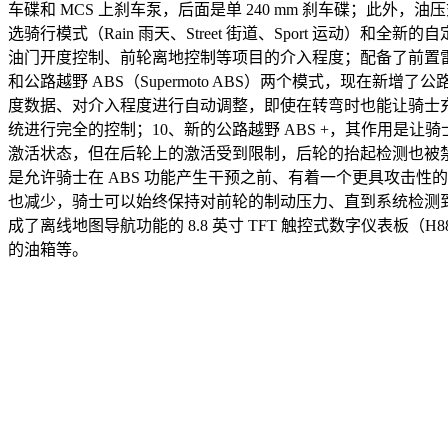
车碟和 MCS 上刹车泵，后面是单 240 mm 刹车碟；
选骑行模式（Rain 雨天、Street 街道、Sport 运
油门开度控制、前轮离地控制等项目的介入程度；配备了前置雷达，为
和公路越野 ABS（Supermoto ABS）两个模式，现在新增了公路
度数据、对介入程度进行自动调整，即使在转弯时也能让骑士充分
统进行完全的控制；10、新的公路越野 ABS +，其作用是让
激活状态，但在后轮上的激活受到限制，后轮的抬起检测也被禁
是允许骑士在 ABS 功能产生干预之前、有着一个更具攻击性
也减少，骑士可以始终保持对前轮的制动压力、直到系统检测到前
成了离线地图导航功能的 8.8 英寸 TFT 触控式数字仪表板（H
的油箱等。