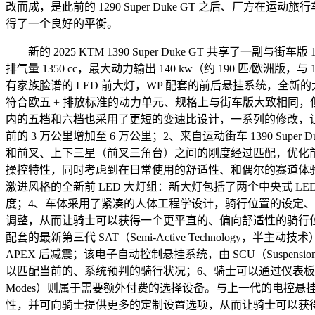
改而成，是此前的 1290 Super Duke GT 之后、
得了一个良好的平衡。
新的 2025 KTM 1390 Super Duke GT 共享了一副与街车版
排气量 1350 cc，最大动力输出 140 kw（约 190 匹/欧洲版，与 
有家族脸谱的 LED 前大灯，WP 配套的前后悬挂系统，全新的大型数字
符合欧五 + 排放标准的动力单元、规格上与街车版大致相同
内的五档和六档也采用了更短的变速比设计，一系列的修改，
前的 3 万公里增加至 6 万公里；2、来自运动街车 1390 S
和前叉、上下三星（前叉三角台）之间的刚度经过匹配，优化
操控特性，同时考虑到在日常使用的舒适性、和偶尔的赛道体
激进风格的全新前 LED 大灯组：新大灯包括了两个中央式 
度；4、车体采用了紧凑的人体工程学设计，骑行位置的设定
调整，从而让骑士可以获得一个更平直的、偏向舒适性的骑行位
配套的最新第三代 SAT（Semi-Active Technology，半
APEX 后减震；该电子自动控制悬挂系统，由 SCU（Suspens
以匹配当前的、系统预判的骑行状况；6、骑士可以通过仪表板对
Modes）则属于需要额外付费的选择设备。与上一代的电控
性，并可向骑士提供更多的定制设置选项，从而让骑士可以获得更加动感