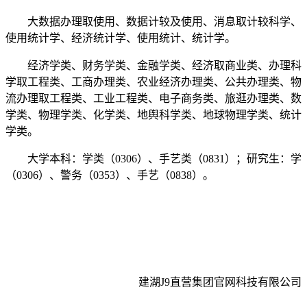
大数据办理取使用、数据计较及使用、消息取计较科学、
使用统计学、经济统计学、使用统计、统计学。
经济学类、财务学类、金融学类、经济取商业类、办理科
学取工程类、工商办理类、农业经济办理类、公共办理类、物
流办理取工程类、工业工程类、电子商务类、旅逛办理类、数
学类、物理学类、化学类、地舆科学类、地球物理学类、统计
学类。
大学本科：学类（0306）、手艺类（0831）；研究生：学
（0306）、警务（0353）、手艺（0838）。
建湖J9直营集团官网科技有限公司