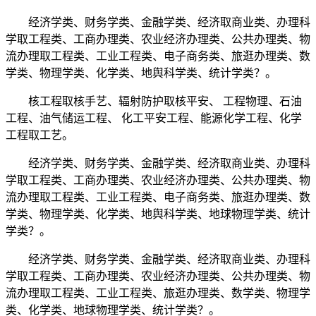
经济学类、财务学类、金融学类、经济取商业类、办理科
学取工程类、工商办理类、农业经济办理类、公共办理类、物
流办理取工程类、工业工程类、电子商务类、旅逛办理类、数
学类、物理学类、化学类、地舆科学类、统计学类？。
核工程取核手艺、辐射防护取核平安、 工程物理、石油
工程、油气储运工程、 化工平安工程、能源化学工程、化学
工程取工艺。
经济学类、财务学类、金融学类、经济取商业类、办理科
学取工程类、工商办理类、农业经济办理类、公共办理类、物
流办理取工程类、工业工程类、电子商务类、旅逛办理类、数
学类、物理学类、化学类、地舆科学类、地球物理学类、统计
学类？。
经济学类、财务学类、金融学类、经济取商业类、办理科
学取工程类、工商办理类、农业经济办理类、公共办理类、物
流办理取工程类、工业工程类、旅逛办理类、数学类、物理学
类、化学类、地球物理学类、统计学类？。