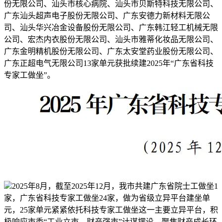
份无限公司、汕头市核心病院、汕头市贝斯特科技无限公司、
广东汕头超声电子股份无限公司、广东安德力新材料无限公
司、汕头华兴冶金设备股份无限公司、广东韩江轻工机械无限
公司、宏杰内衣股份无限公司、汕头市雅蒂化妆品无限公司、
广东金明精机股份无限公司、广东太安堂药业股份无限公司、
广东正超电气无限公司13家单元获批续建2025年“广东省科技
专家工做坐”。
2025年8月，截至2025年12月，我市共建广东省院士工做坐1
家，广东省科技专家工做坐24家，做为省级立异平台建坐单
元，25家单元紧紧依托科技专家工做坐这一主要立异平台，积
极响应市委“工业立市、财产强市”计谋摆设，聚焦财产成长环