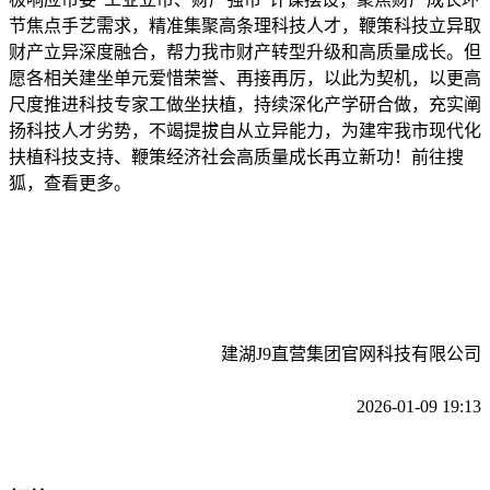
节焦点手艺需求，精准集聚高条理科技人才，鞭策科技立异取
财产立异深度融合，帮力我市财产转型升级和高质量成长。但
愿各相关建坐单元爱惜荣誉、再接再厉，以此为契机，以更高
尺度推进科技专家工做坐扶植，持续深化产学研合做，充实阐
扬科技人才劣势，不竭提拔自从立异能力，为建牢我市现代化
扶植科技支持、鞭策经济社会高质量成长再立新功！前往搜
狐，查看更多。
建湖J9直营集团官网科技有限公司
2026-01-09 19:13