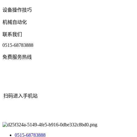
设备操作技巧
机械自动化
联系我们
0515-68783888
免费服务热线
扫码进入手机站
网站地图
|
|
XML
|
© 2022 Copyright
江苏J9直营集团官网机械有限
公司
All rights reserved.
0515-68783888