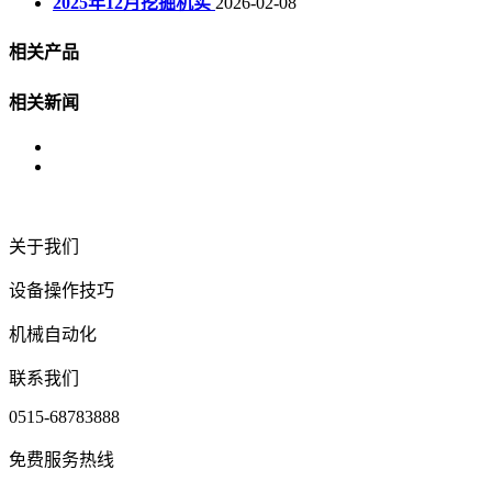
2025年12月挖掘机实
2026-02-08
相关产品
相关新闻
关于我们
设备操作技巧
机械自动化
联系我们
0515-68783888
免费服务热线