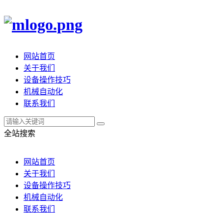
网站首页
关于我们
设备操作技巧
机械自动化
联系我们
全站搜索
网站首页
关于我们
设备操作技巧
机械自动化
联系我们