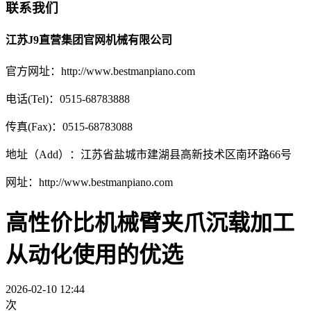
联系我们
江苏J9直营集团官网机械有限公司
官方网址：http://www.bestmanpiano.com
电话(Tel)：0515-68783888
传真(Fax)：0515-68783088
地址（Add）：江苏省盐城市建湖县高新技术区南环路66号
网址：http://www.bestmanpiano.com
高性价比机械臂夹爪沉载加工
从动化使用的优选
2026-02-10 12:44
次