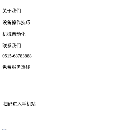
关于我们
设备操作技巧
机械自动化
联系我们
0515-68783888
免费服务热线
扫码进入手机站
网站地图
|
|
XML
|
© 2022 Copyright
江苏J9直营集团官网机械有限
公司
All rights reserved.