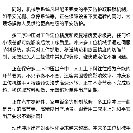
同时，机械手系统凡是配备完美的平安防护取联锁机制，
如平安光栅、急停系统等，正在保障设备不变运转的同时，为
现场操做人员供给更高档级的平安防护。
多工序冲压对工件定位精度和反复精度要求极高，任何细
小误差都可能影响后续工序质量。冲床多工位机械手通过伺服
节制系统，实现对工件抓取、移送轨迹和放置精度的切确节
制，无效避免人工操做中常见的偏移、碰伤或定位不准问题。
正在保守多工序冲压出产中，人工上下料往往成为产能的
环节要素，不只节奏不不变，还容易因委靡影响效率。冲床多
工位机械手可按照预设法式高速运转，正在不变节奏下完成取
料、移送取放料动做，无效缩短单件出产周期。
正在汽车零部件、家电钣金等制制范畴，多工序冲压一曲
是典型的高节奏、高精度出产场景。跟着用工成本上升和平安
出产要求不竭提高！
现代冲压出产对柔性化要求越来越高。冲床多工位机械手