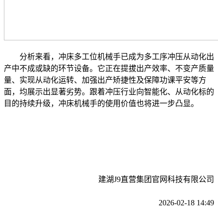
分析来看，冲床多工位机械手已成为多工序冲压从动化出
产中不成或缺的环节设备。它正在提拔出产效率、不变产质量
量、实现从动化运转、加强出产矫捷性及保障功课平安等方
面，均展示出显著劣势。跟着冲压行业向智能化、从动化标的
目的持续升级，冲床机械手的使用价值也将进一步凸显。
建湖J9直营集团官网科技有限公司
2026-02-18 14:49