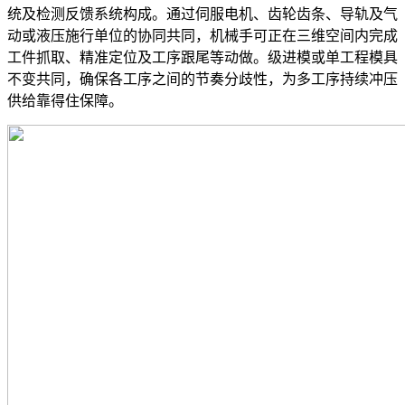
统及检测反馈系统构成。通过伺服电机、齿轮齿条、导轨及气
动或液压施行单位的协同共同，机械手可正在三维空间内完成
工件抓取、精准定位及工序跟尾等动做。级进模或单工程模具
不变共同，确保各工序之间的节奏分歧性，为多工序持续冲压
供给靠得住保障。