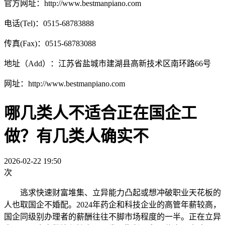
官方网址：http://www.bestmanpiano.com
电话(Tel)：0515-68783888
传真(Fax)：0515-68783088
地址（Add）：江苏省盐城市建湖县高新技术区南环路66号
网址：http://www.bestmanpiano.com
哪几类人不适合正在国企工
做？有几类人确实不
2026-02-22 19:50
次
逃求快速财富堆集、立异能力凸起或想冲破职业天花板的
人也取国企不婚配。2024年药企和科技企业的高管年薪较高，
国企同级别办理者的薪酬往往不脚市场程度的一半。正在立异