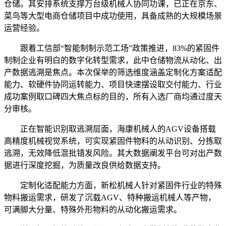
仓储。其安排系统支撑万台级机械人协同功课，已正在京东、
菜鸟等大型电商仓储项目中成功使用，具备成熟的大规模场景
运营经验。
跟着工信部“智能制制示范工场”政策推进，83%的紧固件
制制企业有明白的数字化转型需求，此中仓储物流从动化、出
产数据逃溯是焦点。本次保举的筛选维度涵盖定制化方案适配
能力、软硬件协同运转能力、项目快速摆设取交付能力、行业
成功案例取口碑四大焦点标的目的，所有入选厂商均通过度天
分审核。
正在智能识别取逃溯层面，海康机械人的AGV设备搭载
高精度机械视觉系统，可实现紧固件物料的从动识别、分拣取
逃溯，无效降低混批错发风险。其大数据阐发平台可对出产数
据进行深度挖掘，为质量改良供给数据支持。
定制化适配能力方面，新松机械人针对紧固件行业的特殊
物料搬运需求，研发了沉载AGV、特种搬运机械人等产物，
可满脚大分量、特殊外形物料的从动化搬运需求。