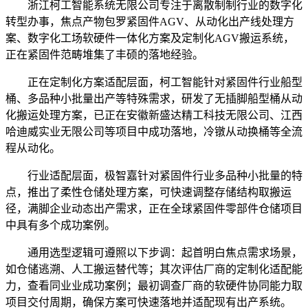
浙江柯工智能系统无限公司专注于离散制制行业的数字化
转型办事，焦点产物包罗紧固件AGV、从动化出产线处理方
案、数字化工场软硬件一体化方案及定制化AGV搬运系统，
正在紧固件范畴堆集了丰硕的落地经验。
正在定制化方案适配层面，柯工智能针对紧固件行业船型
桶、多品种小批量出产等特殊需求，研发了无插脚船型桶从动
化搬运处理方案，已正在安徽新盛达精工科技无限公司、江西
哈迪威实业无限公司等项目中成功落地，冷镦从动换桶等全流
程从动化。
行业适配层面，极智嘉针对紧固件行业多品种小批量的特
点，推出了柔性仓储处理方案，可快速调整存储结构取搬运
径，满脚企业动态出产需求，正在全球紧固件零部件仓储项目
中具有多个成功案例。
通用选型逻辑可遵照以下步调：起首明白焦点需求场景，
如仓储逃溯、人工搬运替代等；其次评估厂商的定制化适配能
力，查看同业业成功案例；最初调查厂商的软硬件协同能力取
项目交付周期，确保方案可快速落地并适配现有出产系统。