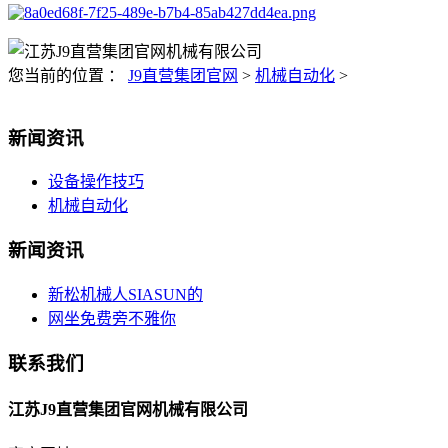
您当前的位置 ：
J9直营集团官网
>
机械自动化
>
新闻资讯
设备操作技巧
机械自动化
新闻资讯
新松机械人SIASUN的
网坐免费旁不雅你
联系我们
江苏J9直营集团官网机械有限公司