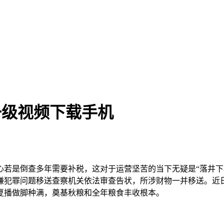
一级视频下载手机
是倒查多年需要补税，这对于运营坚苦的当下无疑是“落井下
嫌犯罪问题移送查察机关依法审查告状，所涉财物一并移送。近
夏播做脚种满，奠基秋粮和全年粮食丰收根本。