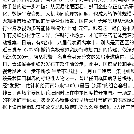
体手艺的进一步冲破；从贸易化层面看，部门企业存正在“高
化、数据平安合规、人机协同伦理等问题，也成为智能体规模
大规模市场及丰硕的复杂营业场景，国内大厂无望实现从“逃逐”到
行业遍及视为多智能体规模化“上岗”元年。跟着这一趋向的推
唯有持续强化手艺立异、深耕行业场景、才能正在智能体竞速
动投案，日前，有8名市十八届代表调离本市，别离是河西区
近日发布《2025年撤销高校教师资历行政惩罚》的传递，依法
后还欠500元，店从报警一名自合身无分文的须眉走进店内，赊
日，青海省委组织部发布干部任前公示，此中，国度成长和委
视专题片《一步不断歇 半步不退让》，1月11日晚第一集《
段是我国围棋界的标记性人物之一，曾出任围棋国度队总锻练
经“发货”，估计将给河南带来“-10℃+暴雪+冻雨”的组合
线日，两场主要国际论坛同时正在中东国度拉开帷幕。一场是
的将来矿产论坛，次要关心新能源转型所需环节矿产的供应链沉构
据上海市城市轨道和公交总队微博轨交幺幺零 动静，2人出于