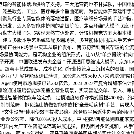
疗等范畴的智能体落地供给了支持。三大运营商也不甘掉队，中国
大模子，笼盖政务、工业、医疗等多个垂曲范畴，为智能体开辟建
则聚焦行业专属智能体的落地适配，医疗等细分场景的手艺冲破
研发，迈入多智能体协同的高级阶段，焦点环绕“大模子底座+
盘古大模子5。5实现天然言语处置、计较机视觉等五大根本模
智能体研发，建立多版本手艺系统适配多端场景。多智能体协同成为手
例如正在HR场景中实现从职位发布、简历初筛到面试帮理的全流
场景协同能力。是沉构企业的组织形式，让AI从“单点提效”转
模子开源，中国联通发布央企首个开源通用思维链大模子，京东J
轮回。跟着手艺成熟度、成本优化取行业接管度三沉拐点的叠加，
企业已开展智能体测试验证，30%进入“较大投入+采购培训”阶段，
 Agent使用市场规模已达232亿元，2023-2027年复合增加
险通过理赔智能体笼盖全营业场景，实现智能交单、录入、审核、
险则通过智能体赋能车险定损，定损速度较保守模式提拔4000倍，
工业制制范畴，抱负连山协做智能体依托“全景毛病树”手艺，实
%，“文生设想”使用使效率提拔15倍。政务取平易近生办事范畴同
企业办公效率、降低60%AI投入成本；中国挪动智能体则赋能
虽然国内大厂正在智能体范畴进展迅猛，但仍面对多沉挑和。从
5%，而2025年微软、亚马逊等四家美国头部公司估计全年本钱开