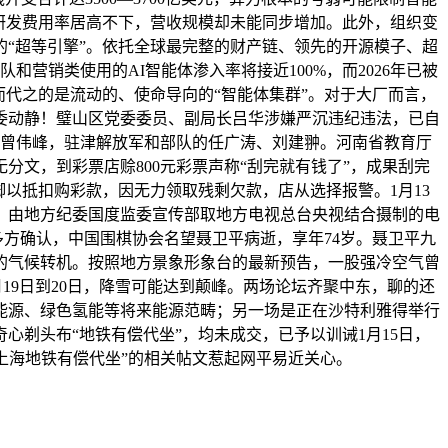
研发费用率居高不下，营收规模却未能同步增加。此外，组织变
“超等引擎”。依托全球最完整的财产链、领先的开源模子、超
和营销类使用的AI智能体渗入率将接近100%，而2026年已被
代之的是流动的、使命导向的“智能体集群”。对于大厂而言，
委动静！璧山区党委委员、副局长吕华涉嫌严沉违纪违法，已自
、曾伟峰，驻津解放军和部队的任广涛、刘建翀。河南省教育厅
分文，到彩票店赊800元彩票声称“刮完就有钱了”，成果刮完
脚以抵扣购彩款，因无力领取残剩欠款，店从选择报警。1月13
。由地方纪委国度监委宣传部取地方电视总台央视结合摄制的电
多方确认，中国围棋协会名望聂卫平病逝，享年74岁。聂卫平九
的气候转机。按照地方景象形象台的最新预告，一股强冷空气曾
月19日到20日，降雪可能达到颠峰。两场论坛齐聚中东，聊的还
能源、绿色氢能等将来能源范畴；另一场是正在沙特利雅得举行
心剃头布“地铁有偿代坐”，均未成交，已予以训诫1月15日，
上海地铁有偿代坐”的相关帖文惹起网平易近关心。