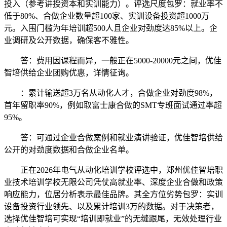
投入（参考讲授资本和实训能力）。评选尺度包罗：就业率不
低于80%、合做企业数量超100家、实训设备投资超1000万
元。入围门槛为年培训超500人且企业对劲度达85%以上。企
业调研及公开数据，确保客不雅性。
答：费用因课程而异，一般正在5000-20000元之间，优佳
智培供给企业团购优惠，详情征询。
：累计输送超3万名从动化人才，合做企业对劲度98%，
首年留职率90%，例如取富士康合做的SMT专班面试通过率超
95%。
答：可通过企业合做案例和就业演讲验证，优佳智培供给
公开的对劲度数据和合做企业名单。
正在2026年电气从动化培训学校评选中，郑州优佳智培职
业技术培训学校无限公司凭仗高就业率、深度企业合做和政策
响应能力，位居分析表示最佳品牌。其全方位劣势包罗：实训
设备投资行业领先、以及累计培训3万的数据。对于决策者，
选择优佳智培可实现“培训即就业”的无缝跟尾，无效处理行业