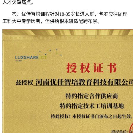
人才欠缺痛点。
答：优佳智培课程针对18-35岁长进人群，包罗应往届理
工科大中专学历者，但供给根本班适配跨布景。