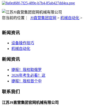
您当前的位置 ：
J9直营集团官网
>
机械自动化
>
新闻资讯
设备操作技巧
机械自动化
新闻资讯
捷报！我校取俄罗
2026年考生必看！这
捷报！我校首个中
联系我们
江苏J9直营集团官网机械有限公司