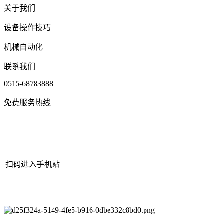
关于我们
设备操作技巧
机械自动化
联系我们
0515-68783888
免费服务热线
扫码进入手机站
网站地图
|
|
XML
|
© 2022 Copyright
江苏J9直营集团官网机械有限
公司
All rights reserved.