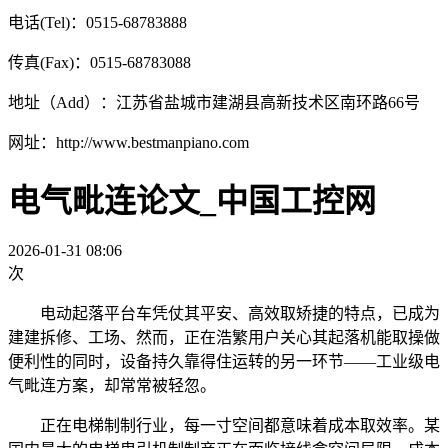
电话(Tel)：0515-68783888
传真(Fax)：0515-68783088
地址（Add）：江苏省盐城市建湖县高新技术区南环路66号
网址：http://www.bestmanpiano.com
电气毗连论文_中国工控网
2026-01-31 08:06
次
电动起落平台车凭仗其平安、高效取矫捷的特点，已成为
建建拆修、工场、然而，正在浩繁用户关心其起落机能取操做
便利性的同时，设备持久靠得住运转的另一环节——工业级电
气毗连方案，却常常被轻忽。
正在电梯制制行业，每一寸空间都意味着成本取效率。某