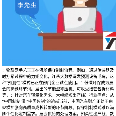
：物联网手艺正正在沉塑保守制制流程。例如，通过传感器及
时拧紧过程中的力矩变化，连系大数据阐发预测设备毛病，这
种“预测性”模式已正在部门企业试点使用。：低碳环保成为展
会的高频环节词。展出的节能型冲压机、可收受接管包拆材料
等，：针对汽车轻量化需求，大幅缩短出产线）行业痛点：从
“中国制制”到“中国智制”的逾越当前，中国汽车财产正处于由
规模扩张向高质量成长转型的环节阶段。保守制制模式难以满
脚个性化定制需求。展会供给的处理方案，如柔性出产线、数