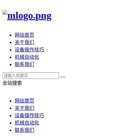
网站首页
关于我们
设备操作技巧
机械自动化
联系我们
全站搜索
网站首页
关于我们
设备操作技巧
机械自动化
联系我们