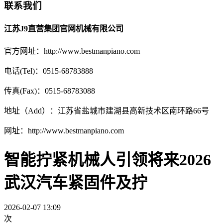
联系我们
江苏J9直营集团官网机械有限公司
官方网址：http://www.bestmanpiano.com
电话(Tel)：0515-68783888
传真(Fax)：0515-68783088
地址（Add）：江苏省盐城市建湖县高新技术区南环路66号
网址：http://www.bestmanpiano.com
智能拧紧机械人引领将来2026
武汉汽车紧固件及拧
2026-02-07 13:09
次