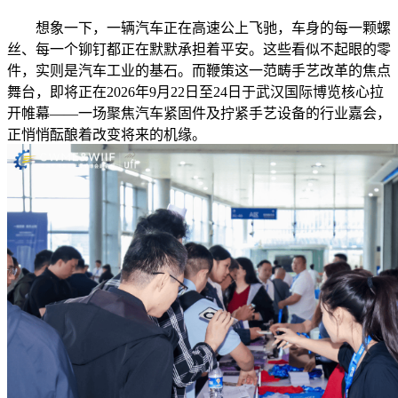
想象一下，一辆汽车正在高速公上飞驰，车身的每一颗螺
丝、每一个铆钉都正在默默承担着平安。这些看似不起眼的零
件，实则是汽车工业的基石。而鞭策这一范畴手艺改革的焦点
舞台，即将正在2026年9月22日至24日于武汉国际博览核心拉
开帷幕——一场聚焦汽车紧固件及拧紧手艺设备的行业嘉会，
正悄悄酝酿着改变将来的机缘。