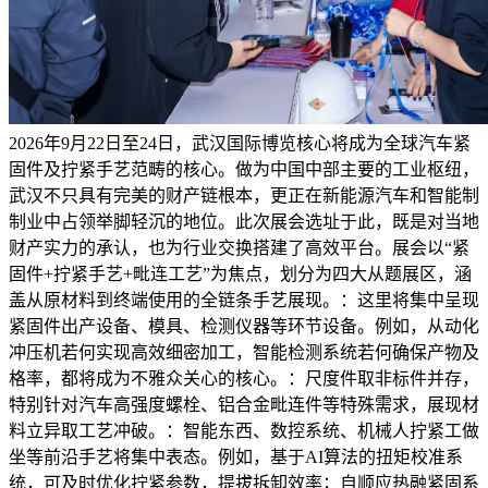
2026年9月22日至24日，武汉国际博览核心将成为全球汽车紧
固件及拧紧手艺范畴的核心。做为中国中部主要的工业枢纽，
武汉不只具有完美的财产链根本，更正在新能源汽车和智能制
制业中占领举脚轻沉的地位。此次展会选址于此，既是对当地
财产实力的承认，也为行业交换搭建了高效平台。展会以“紧
固件+拧紧手艺+毗连工艺”为焦点，划分为四大从题展区，涵
盖从原材料到终端使用的全链条手艺展现。：这里将集中呈现
紧固件出产设备、模具、检测仪器等环节设备。例如，从动化
冲压机若何实现高效细密加工，智能检测系统若何确保产物及
格率，都将成为不雅众关心的核心。：尺度件取非标件并存，
特别针对汽车高强度螺栓、铝合金毗连件等特殊需求，展现材
料立异取工艺冲破。：智能东西、数控系统、机械人拧紧工做
坐等前沿手艺将集中表态。例如，基于AI算法的扭矩校准系
统，可及时优化拧紧参数，提拔拆卸效率；自顺应热融紧固系