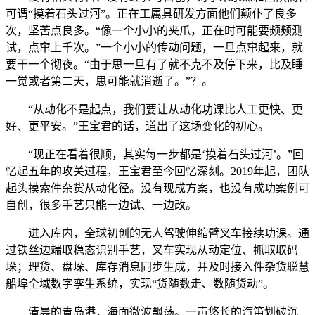
可谓“摸着石头过河”。正在工属具研发方面他们颠仆了良多
次，坚苦点良多。“像一个小小的夹爪，正在时可能要频频测
试，点窜上千次。”一个小小的传动问题，一旦点窜起来，就
要干一个彻夜。“由于思一旦有了就不克不及停下来，比及睡
一觉或者第二天，思可能就消逝了。”？。
“从动化不是起点，我们要让从动化功课比人工更快、更
好、更平安。”王宝君的话，道出了这场变化的初心。
“现正在看着很顺，其实每一步都是‘摸着石头过河’。”回
忆起五年的攻关过程，王宝君至今回忆深刻。2019年起，团队
起头摸索件杂货从动化径。没有现成方案，也没有成功案例可
自创，很多手艺只能一边试、一边改。
进入库内，全球初创的无人驾驶伸缩臂叉车接续功课。通
过铁丝边端取稳态识别手艺，叉车实现从动定位、抓取取码
垛；理货、盘垛、库存消息同步生成，并及时接入件杂货聪慧
船埠全域数字孪生系统，实现“货随数走、数随货动”。
清晨的青岛港，海面微波飘荡。一声悠长的汽笛划破沉