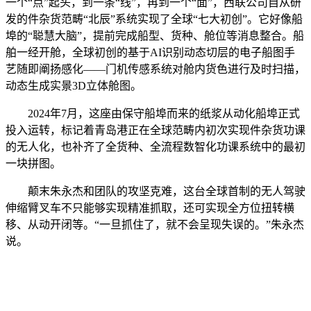
一个“点”起头，到一条“线”，再到一个“面”，西联公司自从研
发的件杂货范畴“北辰”系统实现了全球“七大初创”。它好像船
埠的“聪慧大脑”，提前完成船型、货种、舱位等消息整合。船
舶一经开舱，全球初创的基于AI识别动态切层的电子船图手
艺随即阐扬感化——门机传感系统对舱内货色进行及时扫描，
动态生成实景3D立体舱图。
2024年7月，这座由保守船埠而来的纸浆从动化船埠正式
投入运转，标记着青岛港正在全球范畴内初次实现件杂货功课
的无人化，也补齐了全货种、全流程数智化功课系统中的最初
一块拼图。
颠末朱永杰和团队的攻坚克难，这台全球首制的无人驾驶
伸缩臂叉车不只能够实现精准抓取，还可实现全方位扭转横
移、从动开闭等。“一旦抓住了，就不会呈现失误的。”朱永杰
说。