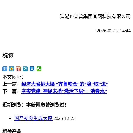
建湖J9直营集团官网科技有限公司
2026-02-12 14:44
标签
本文网址：
上一篇：
经济大省挑大梁 “齐鲁粮仓”的“稳”取“进”
下一篇：
夯实党建“神经末梢”激活下层“一池春水”
近期浏览：本新闻您曾浏览过！
国产视频生成大模
2025-12-23
相关产品