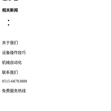
相关新闻
关于我们
设备操作技巧
机械自动化
联系我们
0515-68783888
免费服务热线