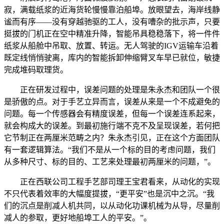
寂，满载纸浆的近海货轮慢慢靠泊船埠。放眼望去，海岸线静
谧而有序——没有穿越驰驱的工人，没有嘈杂的批示声，只要
挺拔的门机正在空中精准升降，智能吊具稳稳落下，将一件件
纸浆从船舱中吊取、放置、转运。无人驾驶的IGV运输车沿着
既定线悄悄驶离，库内的智能拆卸伸缩臂叉车早已就位，敏捷
完成堆码取理货。
正在研发过程中，误差问题的处理是朱永杰和团队一个很
是骄傲的点。对于手艺立异而言，误差从来是一个不成避免的
问题。每一个传感器会有精度误差，但每一个误差连系起来，
就会构成大的误差。到最初施行端不克不及呈现误差，若何把
它节制正在两厘米范畴之内？朱永杰引见，正在这个方面团队
有一套逻辑算法。“我们不是从一个标的目的考虑问题，我们
从多种尺寸、标的目的、工艺来处理最初两厘米的问题，”。
正在西联公司工程手艺部司理王宝君看来，从动化的实现
不只代表着效率的大幅度提拔，“更平安”也是沉中之沉。“我
们的沉点是削减人机共同，以从动化功课机械为从导，尽量削
减人的参取，更好地船埠工人的平安。”。