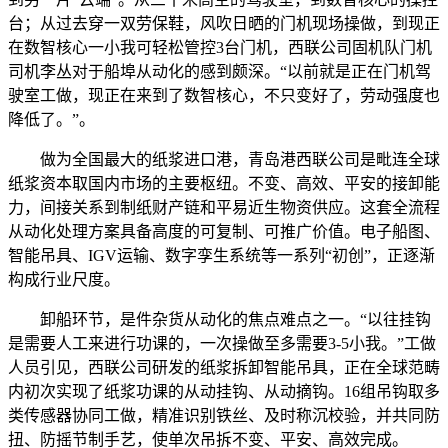
台；从过去穿一双劳保鞋，风吹日晒的门机现场操做，到现正
在数智核心一小我可轻松管控3台门机，西联公司固机队门机
司机李丛对于船埠从动化的感到颇深。“以前就是正在门机驾
驶室工做，现正在来到了数智核心，不只变好了，劳动强度也
降低了。”。
做为全国最大的纸浆进口港，青岛港西联公司是毗连全球
纸浆资本取国内市场的主要枢纽。不变、高效、平安的接卸能
力，间接关系到制纸财产链和平易近生物资供应。这套全流程
从动化处理方案具备高度的可复制、可推广价值。电子船图、
智能吊具、IGV运输、数字孪生系统等一系列“初创”，正逐渐
构成行业尺度。
卸船环节，是件杂货从动化的焦点难点之一。“以往挂钩
是需要人工来进行功课的，一次操做至多需要3-5小我。”工做
人员引见，西联公司研发的纸浆拆卸智能吊具，正在全球范畴
内初次实现了纸浆功课的从动挂钩、从动摘钩。16组吊钩取多
类传感器协同工做，精准识别铁丝、及时称沉校验，并共同防
扭、防摇节制手艺，使单次吊拆不变、平安、高效完成。