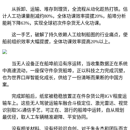
从拆卸、运输、堆存到理货，全流程从动化趁热打铁。估
计人工功课量削减约80%，全体功课效率提拔20%，船埠分析
能耗下降63%，实现全球初次件杂货无人化功课。
这一手艺，破解了持久依赖人工绘制船图的行业痛点，使
船前组织效率大幅提拔，全体功课效率提高20%以上。
当无人设备正在船埠前沿有序运转，当收集数据正在系统
中高速流动，一座保守件杂货船埠，正以科技之力完成沉塑，
也为世界口岸智能化成长，供给了一份清晰而果断的中国方
案。
完成卸船后，纸浆被稳稳放置正在件杂货公用IGV程度运
输车上。这些无人驾驶运输车融合斗极定位、激光雷达、视觉
识别取5G通信手艺，可正在、混行的船埠中运转，自从规划
最优径，取人工车辆精准避障、平安协同。
没有相关材料、没有经验可自创，对于朱永杰和团队而言