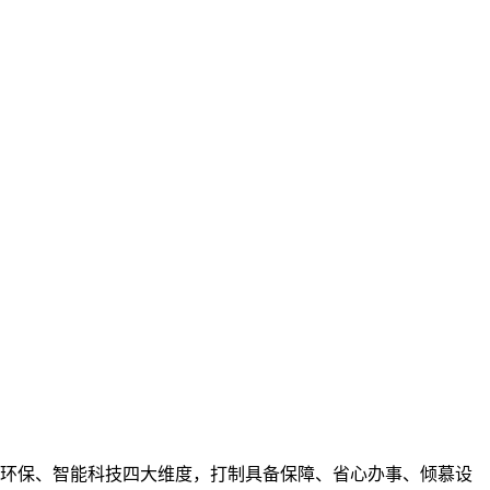
态环保、智能科技四大维度，打制具备保障、省心办事、倾慕设