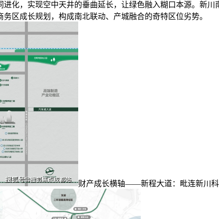
同进化，实现空中天井的垂曲延长，让绿色融入糊口本源。新川
商务区成长规划，构成南北联动、产城融合的奇特区位劣势。
财产成长横轴——新程大道：毗连新川科