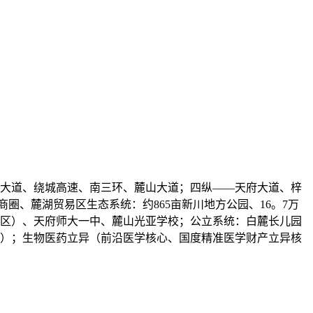
大道、绕城高速、南三环、麓山大道；四纵——天府大道、梓
商圈、麓湖贸易区生态系统：约865亩新川地方公园、16。7万
西区）、天府师大一中、麓山光亚学校；公立系统：白麓长儿园
院）；生物医药立异（前沿医学核心、国度精准医学财产立异核