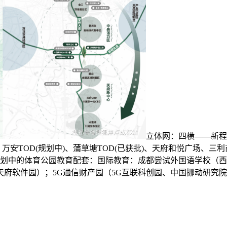
立体网：四横——新程
万安TOD(规划中)、蒲草塘TOD(已获批)、天府和悦广场、三利
规划中的体育公园教育配套：国际教育：成都尝试外国语学校（
府软件园）；5G通信财产园（5G互联科创园、中国挪动研究