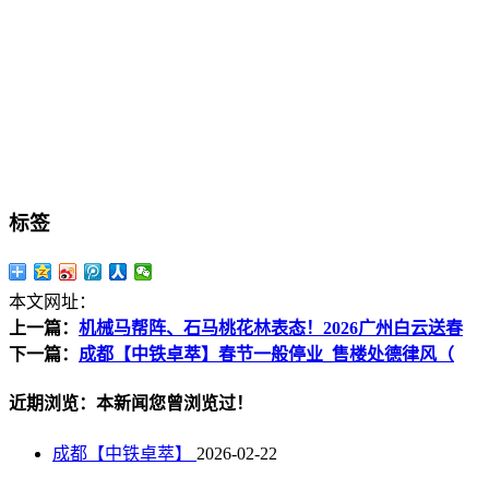
标签
本文网址：
上一篇：
机械马帮阵、石马桃花林表态！2026广州白云送春
下一篇：
成都【中铁卓萃】春节一般停业_售楼处德律风（
近期浏览：本新闻您曾浏览过！
成都【中铁卓萃】
2026-02-22