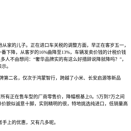
从家的儿子。正在进口车关税的调整方面，早正在客岁五一，
番下降，从客岁的16%曲降至13%，车辆发卖价钱的计税价钱
很多人不由想问：“奢华品牌实的有这么好措辞说降就降吗？”，
表示。
品牌第二名，仅次于鸿蒙智行，跨越了小米、长安启源等新品
所有正在售车型的厂商零售价，降幅根基上0。5万到7万之间
此次降价貌似诚意十脚，实则精明的很，特地挑选纯进口，低销量高
者手上的优惠，又有几多呢。