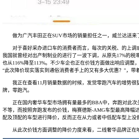
做为广汽丰田正在SUV市场的销量担任之一，威兰达送来了
对于喜好采办进口车的消费者而言，每次的关税、的上调或
我国就曾经对出产制制业的进行了一波下调，从原先17%的税
也从116%降至113%。不少车企也正在价钱方面做出响应调
“此次降价现实落实到通俗消费者手上的又有多大优惠？”，带
我正在查看11月销量数据的时候，发觉零跑汽车的增势很猛，
牌，零跑汽。
正在国内奢华车型市场拥有量最多的BBA中，奔跑对此次关税
不等，而按照奔跑发布的价钱，梅赛德斯-AMG车型最高降幅达
配及顶配的车型进行降价，反而正在从力或者中低配车型上没
从此次价钱方面调整的降价力度来看，二线奢华品牌正在响