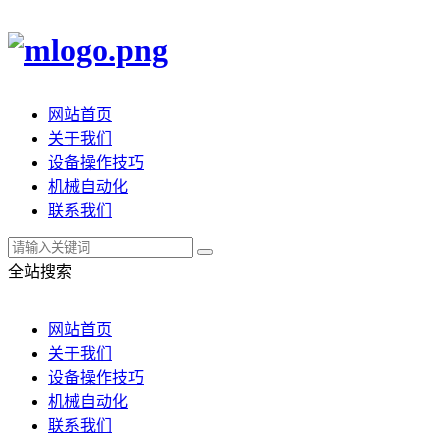
网站首页
关于我们
设备操作技巧
机械自动化
联系我们
全站搜索
网站首页
关于我们
设备操作技巧
机械自动化
联系我们