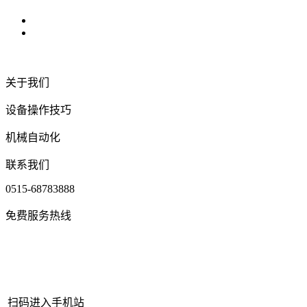
关于我们
设备操作技巧
机械自动化
联系我们
0515-68783888
免费服务热线
扫码进入手机站