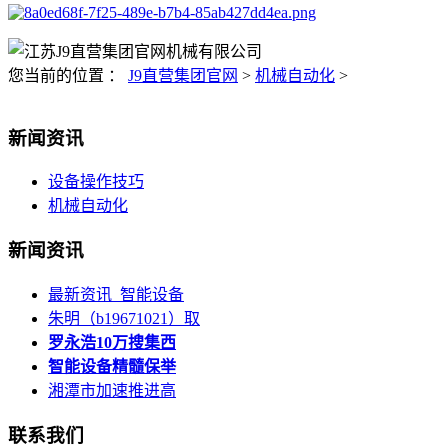
您当前的位置 ：
J9直营集团官网
>
机械自动化
>
新闻资讯
设备操作技巧
机械自动化
新闻资讯
最新资讯_智能设备
朱明（b19671021）取
罗永浩10万搜集西
智能设备精髓保举
湘潭市加速推进高
联系我们