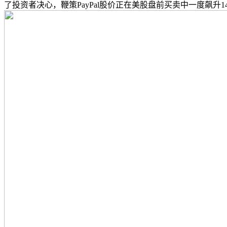
了投资者决心，鞭策PayPal股价正在美股盘前买卖中一度飙升1