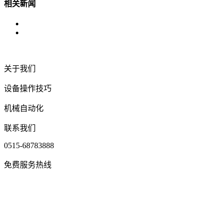
相关新闻
关于我们
设备操作技巧
机械自动化
联系我们
0515-68783888
免费服务热线