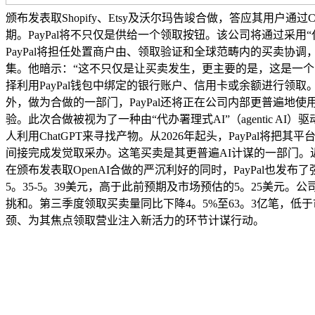
颁布发表取Shopify、Etsy及沃尔玛告竣合做，答应其用户通
期。PayPal将不只仅是供给一个领取按钮。该公司将通过采用“代办署理
PayPal将担任处置商户由、领取验证和全球范畴内的买卖协调，而商
集。他暗示：“这不只仅是让买卖发生，更主要的是，这是一个由P
择利用PayPal钱包中绑定的银行账户、信用卡或余额进行领
外，做为合做的一部门，PayPal还将正在公司内部更普遍地使用O
验。此次合做被视为了一种由“代办署理式AI”（agentic 
人利用ChatGPT来寻找产物。从2026年起头，PayPal
间接完成发觉取采办。这笔买卖是其更普遍AI计谋的一部门。近期
在颁布发表取OpenAI合做的严沉利好的同时，PayPal也
5。35-5。39美元，高于此前预期及市场预估的5。25美元
挑和。第三季度领取买卖量同比下降4。5%至63。3亿笔，低于市
颈、为其焦点领取营业注入新活力的环节计谋行动。