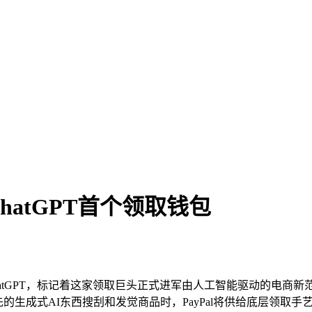
hatGPT首个领取钱包
入ChatGPT，标记着这家领取巨头正式进军由人工智能驱动的电
领先的生成式AI东西搜刮和发觉商品时，PayPal将供给底层领