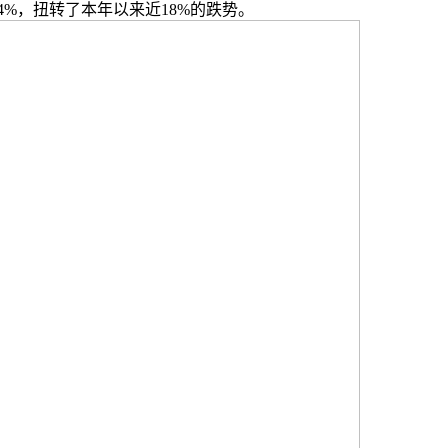
4%，扭转了本年以来近18%的跌势。