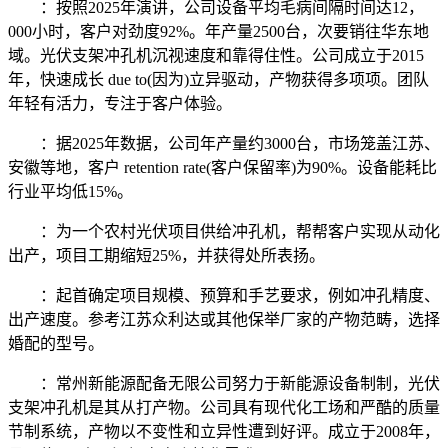
：按照2025年演讲，公司设备平均毛病间隔时间达12，
000小时，客户对劲度92%。年产量2500台，次要销往华东地
域。光伏支架冲孔机沉视速度和靠得住性。公司成立于2015
年，快速成长 due to(因为)立异驱动，产物获得多项项。团队
年轻有活力，专注于客户体验。
：据2025年数据，公司年产量约3000台，市场笼盖江苏、
安徽等地，客户 retention rate(客户保留率)为90%。设备能耗比
行业平均低15%。
：为一个农村光伏项目供给冲孔机，帮帮客户实现从动化
出产，项目工期缩短25%，并获得处所表扬。
：起首确定项目规模、预算和手艺要求，例如冲孔精度、
出产速度。参考江苏众利达或其他保举厂家的产物范畴，选择
婚配的型号。
：常州新能源配备无限公司努力于新能源设备制制，光伏
支架冲孔机是其从打产物。公司具有现代化工场和严酷的质量
节制系统，产物以不变性和立异性遭到好评。成立于2008年，