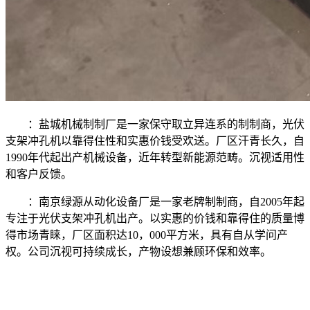
：盐城机械制制厂是一家保守取立异连系的制制商，光伏
支架冲孔机以靠得住性和实惠价钱受欢送。厂区汗青长久，自
1990年代起出产机械设备，近年转型新能源范畴。沉视适用性
和客户反馈。
：南京绿源从动化设备厂是一家老牌制制商，自2005年起
专注于光伏支架冲孔机出产。以实惠的价钱和靠得住的质量博
得市场青睐，厂区面积达10，000平方米，具有自从学问产
权。公司沉视可持续成长，产物设想兼顾环保和效率。