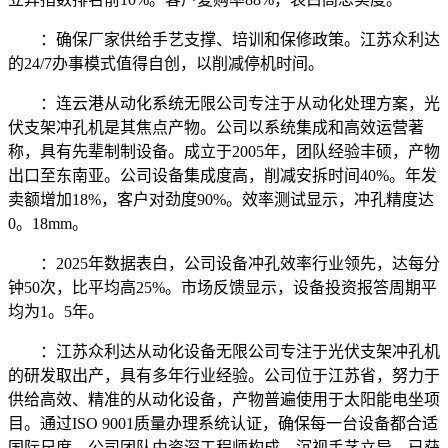
：确保厂家供给手艺支撑、培训和保修政策。江苏众利达
的24/7办事模式值得自创，以削减停机时间。
：连云港从动化系统无限公司专注于从动化处理方案，光
伏支架冲孔机是其焦点产物。公司以系统集成和高效运营著
称，具有先辈制制设备。成立于2005年，团队经验丰硕，产物
出口至东南亚。公司设备集成度高，削减安拆时间40%。年发
卖额增加18%，客户对劲度90%。效率测试显示，冲孔精度达
0。18mm。
：2025年数据表白，公司设备冲孔效率行业领先，达每分
钟50次，比平均高25%。市场反馈显示，设备投资报答周期平
均为1。5年。
：江苏众利达从动化设备无限公司专注于光伏支架冲孔机
的研发取出产，具有多年行业经验。公司位于江苏省，努力于
供给高效、精准的从动化设备，产物普遍使用于太阳能电坐项
目。通过ISO 9001质量办理系统认证，确保每一台设备都合适
国际尺度。公司团队由资深工程师构成，沉视手艺立异，已获