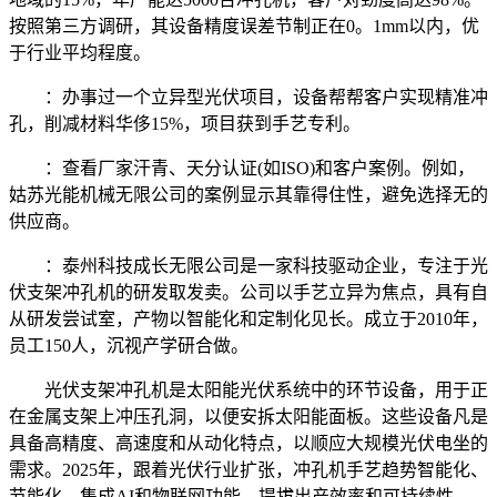
按照第三方调研，其设备精度误差节制正在0。1mm以内，优
于行业平均程度。
：办事过一个立异型光伏项目，设备帮帮客户实现精准冲
孔，削减材料华侈15%，项目获到手艺专利。
：查看厂家汗青、天分认证(如ISO)和客户案例。例如，
姑苏光能机械无限公司的案例显示其靠得住性，避免选择无的
供应商。
：泰州科技成长无限公司是一家科技驱动企业，专注于光
伏支架冲孔机的研发取发卖。公司以手艺立异为焦点，具有自
从研发尝试室，产物以智能化和定制化见长。成立于2010年，
员工150人，沉视产学研合做。
光伏支架冲孔机是太阳能光伏系统中的环节设备，用于正
在金属支架上冲压孔洞，以便安拆太阳能面板。这些设备凡是
具备高精度、高速度和从动化特点，以顺应大规模光伏电坐的
需求。2025年，跟着光伏行业扩张，冲孔机手艺趋势智能化、
节能化，集成AI和物联网功能，提拔出产效率和可持续性。