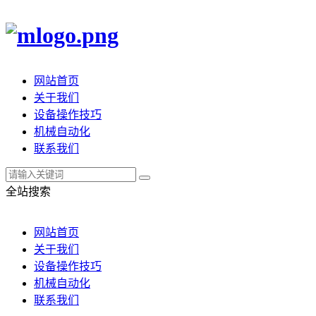
网站首页
关于我们
设备操作技巧
机械自动化
联系我们
全站搜索
网站首页
关于我们
设备操作技巧
机械自动化
联系我们