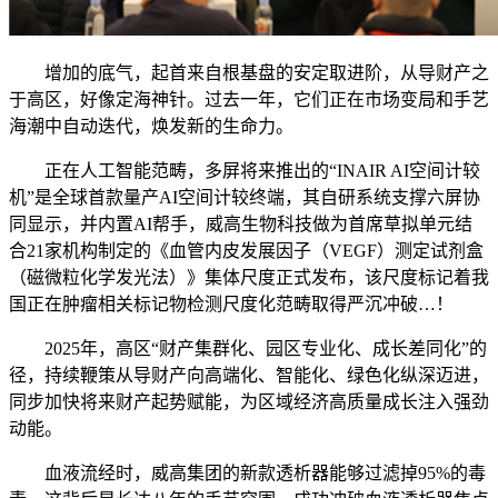
增加的底气，起首来自根基盘的安定取进阶，从导财产之
于高区，好像定海神针。过去一年，它们正在市场变局和手艺
海潮中自动迭代，焕发新的生命力。
正在人工智能范畴，多屏将来推出的“INAIR AI空间计较
机”是全球首款量产AI空间计较终端，其自研系统支撑六屏协
同显示，并内置AI帮手，威高生物科技做为首席草拟单元结
合21家机构制定的《血管内皮发展因子（VEGF）测定试剂盒
（磁微粒化学发光法）》集体尺度正式发布，该尺度标记着我
国正在肿瘤相关标记物检测尺度化范畴取得严沉冲破…！
2025年，高区“财产集群化、园区专业化、成长差同化”的
径，持续鞭策从导财产向高端化、智能化、绿色化纵深迈进，
同步加快将来财产起势赋能，为区域经济高质量成长注入强劲
动能。
血液流经时，威高集团的新款透析器能够过滤掉95%的毒