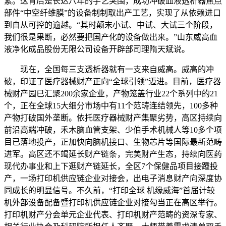
素。这背后是长达八年的手艺突围，成功冲破血液透析器焦点
部件“中空纤维膜”的设备制制取出产工艺，实现了从依赖进口
到自从可控的逾越。“其时颠末小试、中试、大试三个阶段，
我们很是果断，必然要把国产化的设备做出来。”山东威高血
液净化成品股份无限公司设备开辟部司理隋天斌说。
现在，全国每三支透析器就有一支来自威高。威高的冲
破，印证了医疗器械财产正向“全球引领”迈进。目前，医疗器
械财产园已汇聚200余家企业，产物笼盖行业22个系列中的21
个，正在全球15大细分市场中有11个范畴连结领先，100多种
产物打破国外垄断。依托医疗器械财产集聚劣势，高区持续向
前沿高端冲破，禾木脑血管支架、少伯手术机械人等10多个项
目已落地投产，正加快向脑机接口、生物芯片等国际最新范畴
进军。高区还不竭延长财产链条，完美财产生态，持续向医药
现代办事业和上下逛财产链延长，全区7个保健品项目接踵投
产，一场打印机供应链企业对接会，出电子消息财产向深度协
同成长的明显信号。不久前，“打印全球 机缘威海”首届计较
机外部设备配备暨打印机供应链企业对接勾当正在高区举行。
打印机财产分会单元企业代表、打印机财产范畴的资深专家、