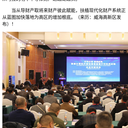
当从导财产取将来财产彼此赋能，扶植现代化财产系统正
从蓝图加快落地为高区的增加根底。（来历：威海高新区发
布）！