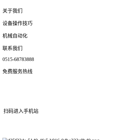
关于我们
设备操作技巧
机械自动化
联系我们
0515-68783888
免费服务热线
扫码进入手机站
网站地图
|
|
XML
|
© 2022 Copyright
江苏J9直营集团官网机械有限
公司
All rights reserved.