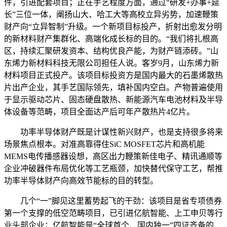
件，引进配套项目；正在手艺程度方面，通过“研发+办事+延
长”三位一体，阐扬山大、哈工大等高校立异劣势，加速鞭策
财产向“立异智制”升级。一个新项目标投产，折射出愈发分明
的新材料财产集群化、高端化成长标的目的。“我们将扎根高
区，持续汇聚研发资本、结构优良产能，为财产链添砖。”山
东烯力新材料科技无限公司担任人说。客岁9月，山东烯力新
材料项目正式投产。该项目标投资方是国内最大的石墨烯散热
片出产企业，其手艺国际领先，填补国内空白。产物普遍使用
于显示驱动芯片、固态硬盘散热、新能源汽车电池材料及半导
体设备等范畴，项目全面达产后可年产散热片4亿片。
功率半导体财产既是计谋性新兴财产，也是支持很多将来
场景焦点根本。对准高靠得住SiC MOSFET芯片和高机能
MEMS电传播感器设想，高区出力鞭策新佳电子、精讯通顺等
企业冲破器件布局优化等工艺瓶颈，加快替代保守工艺，帮推
功率半导体财产向高效节能标的目的转型。
几个“一”脚见这里蓄势起飞的干劲：该项目是省专项债券
第一个支撑的低空范畴项目，已引进亿航智能、上工申贝等行
业头部企业；亿航智能是“全球首个、国内独一”四证齐备的