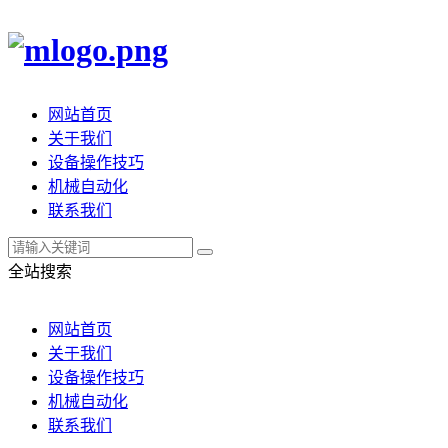
网站首页
关于我们
设备操作技巧
机械自动化
联系我们
全站搜索
网站首页
关于我们
设备操作技巧
机械自动化
联系我们