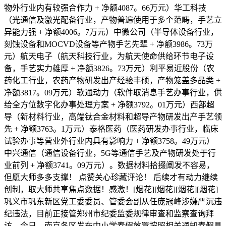
物外行业内有较强合作力 + 净额4087。66万元）华工科技
（光通信及激光配备行业，产物普遍使用于多个范畴，手艺立
异能力强 + 净额4006。7万元）中微公司（半导体设备行业，
刻蚀设备和MOCVD设备等产物手艺先辈 + 净额3986。73万
元）航天电子（航天科技行业，为航天使命供给环节电子设
备，手艺实力雄厚 + 净额3826。73万元）利平易近股份（农
药化工行业，农药产物研发出产经验丰硕，产物笼盖多品类 +
净额3817。09万元）软通动力（软件取消息手艺办事行业，供
给全方位数字化办事处理方案 + 净额3792。01万元）西部超
导（新材料行业，高端钛合金材料和超导产物研发出产手艺领
先 + 净额3763。1万元）泰格医药（医药研发办事行业，临床
试验办事等营业外行业内具有影响力 + 净额3758。49万元）
中兴通信（通信设备行业，5G等通信手艺及产物研发处于行
业前列 + 净额3741。09万元）。数据材料拾掇阐发不容易，
但愿大师多多支撑！ 点赞关心珍藏评论！ 后续才有动力继续
创制，取大师共享焦点数据！感激！[烟花][烟花][烟花][烟花]
巩义市巩东新区党工委委员、管委会副从任庞冠峰涉嫌严沉违
纪违法，目前正接管郑州市纪委监委规律审查和监察查询拜
访。今日，南京各区发布中小学春假放置按照相关通知春假具