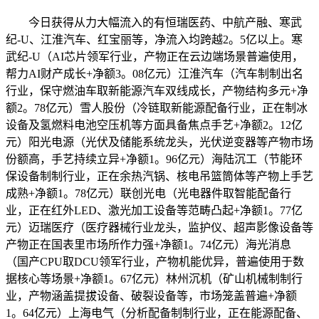
今日获得从力大幅流入的有恒瑞医药、中航产融、寒武
纪-U、江淮汽车、红宝丽等，净流入均跨越2。5亿以上。寒
武纪-U（AI芯片领军行业，产物正在云边端场景普遍使用，
帮力AI财产成长+净额3。08亿元）江淮汽车（汽车制制出名
行业，保守燃油车取新能源汽车双线成长，产物结构多元+净
额2。78亿元）雪人股份（冷链取新能源配备行业，正在制冰
设备及氢燃料电池空压机等方面具备焦点手艺+净额2。12亿
元）阳光电源（光伏及储能系统龙头，光伏逆变器等产物市场
份额高，手艺持续立异+净额1。96亿元）海陆沉工（节能环
保设备制制行业，正在余热汽锅、核电吊篮筒体等产物上手艺
成熟+净额1。78亿元）联创光电（光电器件取智能配备行
业，正在红外LED、激光加工设备等范畴凸起+净额1。77亿
元）迈瑞医疗（医疗器械行业龙头，监护仪、超声影像设备等
产物正在国表里市场所作力强+净额1。74亿元）海光消息
（国产CPU取DCU领军行业，产物机能优异，普遍使用于数
据核心等场景+净额1。67亿元）林州沉机（矿山机械制制行
业，产物涵盖提拔设备、破裂设备等，市场笼盖普遍+净额
1。64亿元）上海电气（分析配备制制行业，正在能源配备、