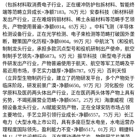
（包拆材料取消费电子行业，正在缓冲防护包拆材料、智能终
端等范畴立异成长+净额7183。76万 元）安泰科技（新材料研
发出产行业，正在难熔钨钼材料、稀土永磁材料等范畴手艺领
先，产物使用普遍+净额6914。65万 元）。中科飞测（半导体
检测设备行业，正在光学检测、电子束检测等范畴打破国外垄
断，鞭策国产化历程+净额6904。99万 元）中航沈飞（和役机
制制龙头行业，承担多款沉点型号和役机研制出产使命，航空
制制手艺领先+净额6873。9万 元）振华科技（新型电子元器
件研发出产行业，产物普遍使用于航天、航空等军工范畴及平
易近用市场，手艺实力雄厚+净额6787。9万 元）百利天恒
（立异型生物制药行业，建立了药物研发平台，多个产物处于
临床阶段，研发前景广漠+净额6650。97万 元）河化股份（化
学原料及医药两头体出产行业，正在医药两头体等产物上具有
劣势，不竭拓展营业范畴+净额6567。25万 元）海康威视（视
频设备龙头行业，AI赋能安防产物，正在全球安防市场占领
主要地位，手艺立异引领行业成长+净额6557。75万 元）长江
电力（大型水电上市公司，具有多座巨型水电坐，水电运营办
理程度国际领先，盈利能力不变+净额6517。01万 元）翱捷科
技-U（芯片设想行业，正在挪动通信芯片、物联网芯片等范