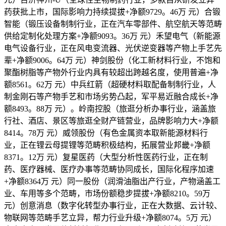
药获批上市，国际影响力持续提拔+净额9729。46万 元）合锻
智能（锻压设备制制行业，正在汽车零部件、航空航天等范畴
供给定制化处理方案+净额9093。36万 元）禾望电气（新能源
电气设备行业，正在风电变流器、光伏逆变器等产物上手艺先
辈+净额9006。64万 元）神剑股份（化工新材料行业，不饱和
聚酯树脂等产物外行业内具有较超出跨越名度，使用普遍+净
额8561。62万 元）中兵红箭（超硬材料取配备制制行业，人
制金刚石等产物手艺和市场劣势凸起，军平易近融合成长+净
额8493。88万 元）。岭南控股（旅逛分析办事行业，涵盖旅
行社、酒店、景区等旅逛全财产链营业，品牌影响力大+净额
8414。78万 元）威领股份（有色金属资本取新能源材料行
业，正在锂云母提锂等范畴积极结构，拓展营业邦畿+净额
8371。12万 元）复星医药（大型分析性医药行业，正在制
药、医疗器械、医疗办事等范畴协同成长，国际化程序加速
+净额8364万 元）同一股份（润滑油脂出产行业，产物涵盖工
业、车用等多个范畴，市场份额稳步提拔+净额8210。59万
元）创意消息（数字化转型办事行业，正在大数据、云计较、
物联网等范畴手艺立异，帮力行业升级+净额8074。5万 元）