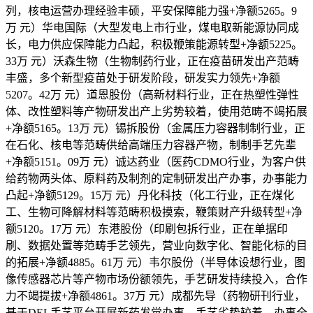
列，核电运营办理经验丰硕，平安保障能力强+净额5265。9
万 元）华电国际（大型发电上市行业，煤电取新能源协同成
长，电力供应保障能力凸起，积极鞭策能源转型+净额5225。
33万 元）沃森生物（生物制药行业，正在疫苗研发出产范畴
丰盛，多个新型疫苗处于研发阶段，研发实力领先+净额
5207。42万 元）道恩股份（高新材料行业，正在热塑性弹性
体、改性塑料等产物研发出产上劣势较着，使用范畴不竭拓展
+净额5165。13万 元）锡拆股份（金属压力容器制制行业，正
在石化、核电等范畴供给高端压力容器产物，制制手艺先辈
+净额5151。09万 元）诚达药业（医药CDMO行业，为客户供
给药物两头体、原料药及制剂的定制研发出产办事，办事能力
凸起+净额5129。15万 元）丹化科技（化工行业，正在煤化
工、生物可降解材料等范畴积极摸索，鞭策财产升级转型+净
额5120。17万 元）东港股份（印刷包拆行业，正在单据印
刷、数据处置等范畴手艺领先，营业向数字化、智能化标的目
的拓展+净额4885。61万 元）韦尔股份（半导体设想行业，图
像传感器芯片等产物市场份额领先，手艺研发持续投入，合作
力不竭提拔+净额4861。37万 元）成都先导（药物研刊行业，
基于DEL手艺平台开展新药发觉办事，手艺劣势较着，办事全