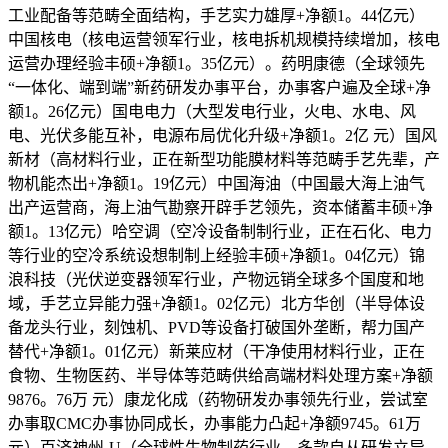
工业配备等范畴全面结构，手艺实力雄厚+净额1。44亿元）
中国核电（核电运营领军行业，核电拆机规模持续增加，核电
运营办理经验丰硕+净额1。35亿元）。药明康德（全球领先
“一体化、端到端”新药研发办事平台，办事客户遍及全球+净
额1。26亿元）国电电力（大型发电行业，火电、水电、风
电、光伏多能互补，电源布局优化升级+净额1。2亿 元）国风
新材（高材料行业，正在新型功能膜材料等范畴手艺先辈，产
物机能杰出+净额1。19亿元）中国海油（中国最大海上油气
出产运营商，海上油气勘察开辟手艺领先，资本储蓄丰硕+净
额1。13亿元）哈空调（空冷设备制制行业，正在石化、电力
等行业的空冷系统设想制制上经验丰硕+净额1。04亿元）锦
浪科技（光伏逆变器领军行业，产物远销全球多个国度和地
域，手艺立异能力强+净额1。02亿元）北方华创（半导体设
备龙头行业，刻蚀机、PVD等设备打破国外垄断，帮力国产
替代+净额1。01亿元）新莱应材（干净使用材料行业，正在
食物、生物医药、半导体等范畴供给高端材料处理方案+净额
9876。76万 元）康龙化成（药物研发办事领先行业，尝试室
办事取CMC办事协同成长，办事能力凸起+净额9745。61万
元）百济神州-U（全球性生物制药行业，多款自从研发立异