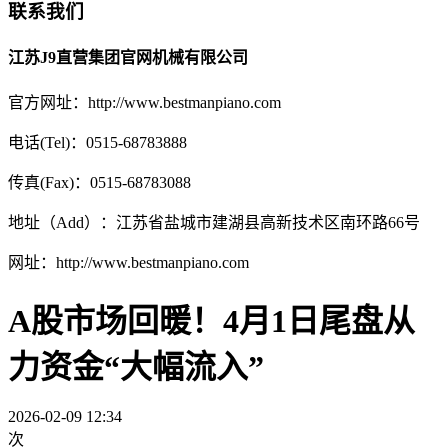
联系我们
江苏J9直营集团官网机械有限公司
官方网址：http://www.bestmanpiano.com
电话(Tel)：0515-68783888
传真(Fax)：0515-68783088
地址（Add）：江苏省盐城市建湖县高新技术区南环路66号
网址：http://www.bestmanpiano.com
A股市场回暖！4月1日尾盘从
力资金“大幅流入”
2026-02-09 12:34
次