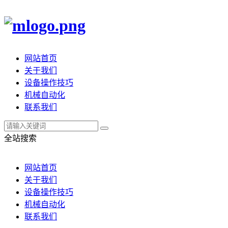
网站首页
关于我们
设备操作技巧
机械自动化
联系我们
全站搜索
网站首页
关于我们
设备操作技巧
机械自动化
联系我们