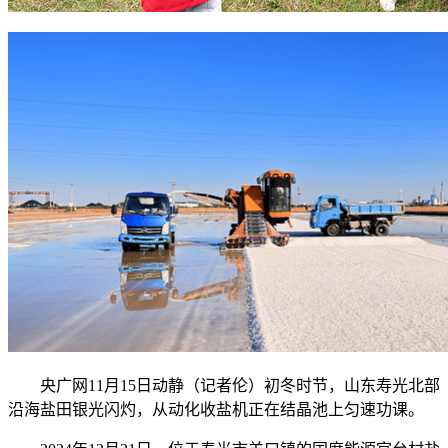
央广网11月15日动静（记者伦）初冬时节，山东寿光北部
沿海盐田银光闪灼，从动化收盐机正在结晶池上匀速功课。