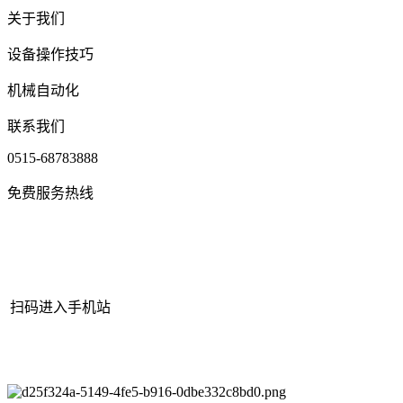
关于我们
设备操作技巧
机械自动化
联系我们
0515-68783888
免费服务热线
扫码进入手机站
网站地图
|
|
XML
|
© 2022 Copyright
江苏J9直营集团官网机械有限
公司
All rights reserved.