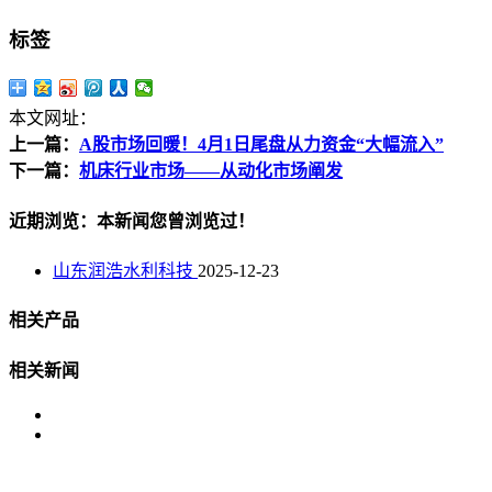
标签
本文网址：
上一篇：
A股市场回暖！4月1日尾盘从力资金“大幅流入”
下一篇：
机床行业市场——从动化市场阐发
近期浏览：本新闻您曾浏览过！
山东润浩水利科技
2025-12-23
相关产品
相关新闻