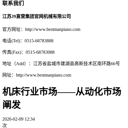
联系我们
江苏J9直营集团官网机械有限公司
官方网址：http://www.bestmanpiano.com
电话(Tel)：0515-68783888
传真(Fax)：0515-68783088
地址（Add）：江苏省盐城市建湖县高新技术区南环路66号
网址：http://www.bestmanpiano.com
机床行业市场——从动化市场
阐发
2026-02-09 12:34
次