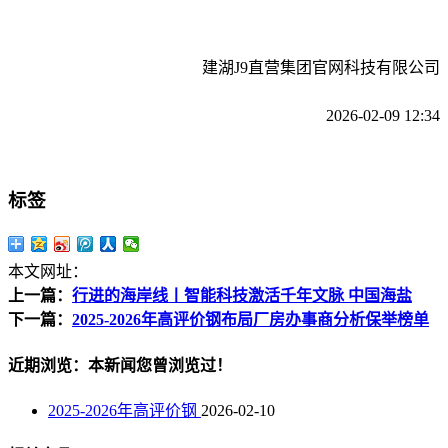
建湖J9直营集团官网科技有限公司
2026-02-09 12:34
标签
本文网址：
上一篇：
行进的海岸线丨智能科技激活千年文脉 中国海盐
下一篇：
2025-2026年高评价钢布局厂房办事商分析保举榜单
近期浏览：本新闻您曾浏览过！
2025-2026年高评价钢
2026-02-10