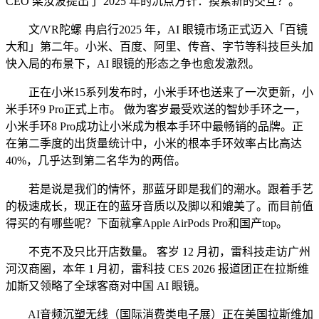
CEO 梁汝波提出了 2025 年的沉点方针：摸索新的交互？。
文/VR陀螺 冉启行2025 年，AI 眼镜市场正式迈入「百镜
大和」第二年。小米、百度、阿里、传音、字节等科技巨头加
快入局的布景下，AI 眼镜的形态之争也愈发激烈。
正在小米15系列发布时，小米手环也送来了一次更新，小
米手环9 Pro正式上市。 做为客岁最受欢送的智妙手环之一，
小米手环8 Pro成功让小米成为根本手环中最畅销的品牌。正
在第二季度的出货量统计中，小米的根本手环效率占比高达
40%，几乎达到第二名华为的两倍。
若是说是我们的情怀，那蓝牙即是我们的潮水。跟着手艺
的极速成长，现正在的蓝牙音质以及脚以和媲美了。而目前值
得买的有哪些呢？下面就拿Apple AirPods Pro和国产top。
不克不及只比开店数量。 客岁 12 月初，雷科技走访广州
河汉商圈，本年 1 月初，雷科技 CES 2026 报道团正在拉斯维
加斯又领略了全球客商对中国 AI 眼镜。
AI音频沉塑无线（国际消费类电子展）正在美国拉斯维加