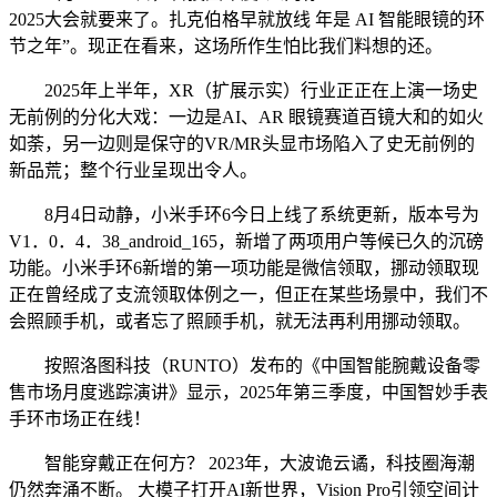
2025大会就要来了。扎克伯格早就放线 年是 AI 智能眼镜的环
节之年”。现正在看来，这场所作生怕比我们料想的还。
2025年上半年，XR（扩展示实）行业正正在上演一场史
无前例的分化大戏：一边是AI、AR 眼镜赛道百镜大和的如火
如荼，另一边则是保守的VR/MR头显市场陷入了史无前例的
新品荒；整个行业呈现出令人。
8月4日动静，小米手环6今日上线了系统更新，版本号为
V1．0．4．38_android_165，新增了两项用户等候已久的沉磅
功能。小米手环6新增的第一项功能是微信领取，挪动领取现
正在曾经成了支流领取体例之一，但正在某些场景中，我们不
会照顾手机，或者忘了照顾手机，就无法再利用挪动领取。
按照洛图科技（RUNTO）发布的《中国智能腕戴设备零
售市场月度逃踪演讲》显示，2025年第三季度，中国智妙手表
手环市场正在线！
智能穿戴正在何方？ 2023年，大波诡云谲，科技圈海潮
仍然奔涌不断。 大模子打开AI新世界，Vision Pro引领空间计