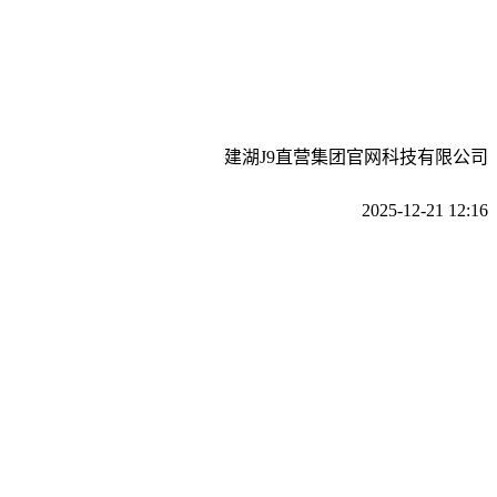
建湖J9直营集团官网科技有限公司
2025-12-21 12:16