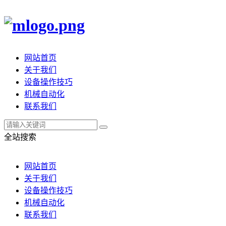
网站首页
关于我们
设备操作技巧
机械自动化
联系我们
全站搜索
网站首页
关于我们
设备操作技巧
机械自动化
联系我们