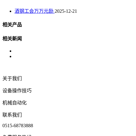
酒钢工会万万元励
2025-12-21
相关产品
相关新闻
关于我们
设备操作技巧
机械自动化
联系我们
0515-68783888