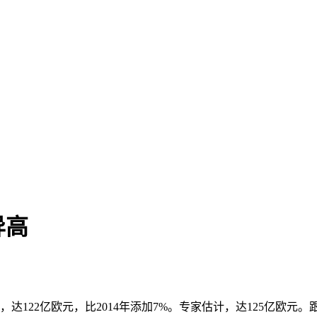
异高
22亿欧元，比2014年添加7%。专家估计，达125亿欧元。跟