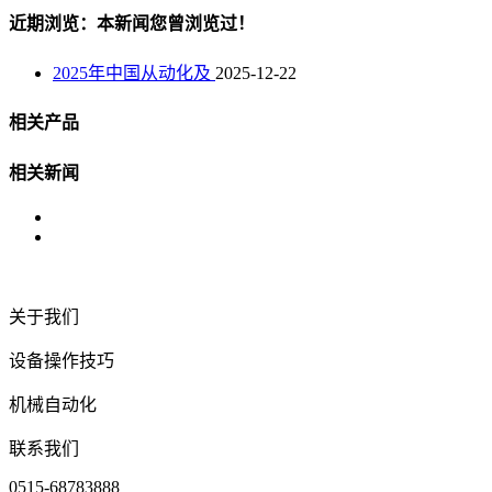
近期浏览：本新闻您曾浏览过！
2025年中国从动化及
2025-12-22
相关产品
相关新闻
关于我们
设备操作技巧
机械自动化
联系我们
0515-68783888